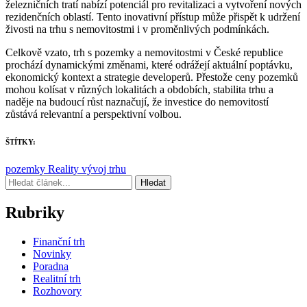
železničních tratí nabízí potenciál pro revitalizaci a vytvoření nových
rezidenčních oblastí. Tento inovativní přístup může přispět k udržení
živosti na trhu s nemovitostmi i v proměnlivých podmínkách.
Celkově vzato, trh s pozemky a nemovitostmi v České republice
prochází dynamickými změnami, které odrážejí aktuální poptávku,
ekonomický kontext a strategie developerů. Přestože ceny pozemků
mohou kolísat v různých lokalitách a obdobích, stabilita trhu a
naděje na budoucí růst naznačují, že investice do nemovitostí
zůstává relevantní a perspektivní volbou.
ŠTÍTKY:
pozemky
Reality
vývoj trhu
Hledat
Rubriky
Finanční trh
Novinky
Poradna
Realitní trh
Rozhovory