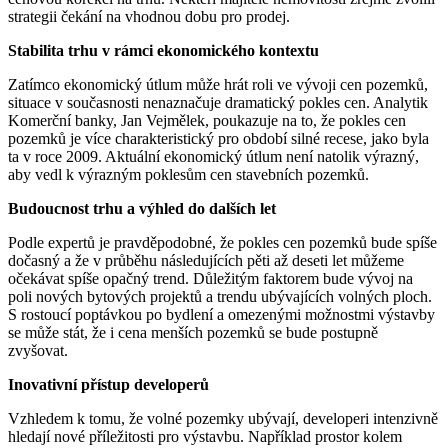
strategii čekání na vhodnou dobu pro prodej.
Stabilita trhu v rámci ekonomického kontextu
Zatímco ekonomický útlum může hrát roli ve vývoji cen pozemků,
situace v současnosti nenaznačuje dramatický pokles cen. Analytik
Komerční banky, Jan Vejmělek, poukazuje na to, že pokles cen
pozemků je více charakteristický pro období silné recese, jako byla
ta v roce 2009. Aktuální ekonomický útlum není natolik výrazný,
aby vedl k výrazným poklesům cen stavebních pozemků.
Budoucnost trhu a výhled do dalších let
Podle expertů je pravděpodobné, že pokles cen pozemků bude spíše
dočasný a že v průběhu následujících pěti až deseti let můžeme
očekávat spíše opačný trend. Důležitým faktorem bude vývoj na
poli nových bytových projektů a trendu ubývajících volných ploch.
S rostoucí poptávkou po bydlení a omezenými možnostmi výstavby
se může stát, že i cena menších pozemků se bude postupně
zvyšovat.
Inovativní přístup developerů
Vzhledem k tomu, že volné pozemky ubývají, developeri intenzivně
hledají nové příležitosti pro výstavbu. Například prostor kolem