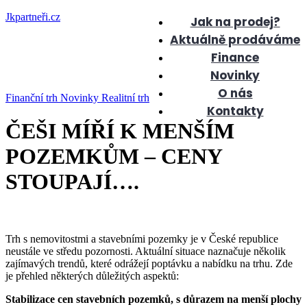
Jkpartneři.cz
Jak na prodej?
Aktuálně prodáváme
Finance
Novinky
O nás
Finanční trh
Novinky
Realitní trh
Kontakty
ČEŠI MÍŘÍ K MENŠÍM
POZEMKŮM – CENY
STOUPAJÍ….
Trh s nemovitostmi a stavebními pozemky je v České republice
neustále ve středu pozornosti. Aktuální situace naznačuje několik
zajímavých trendů, které odrážejí poptávku a nabídku na trhu. Zde
je přehled některých důležitých aspektů:
Stabilizace cen stavebních pozemků, s důrazem na menší plochy