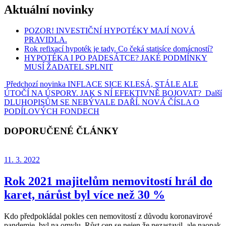
Aktuální novinky
POZOR! INVESTIČNÍ HYPOTÉKY MAJÍ NOVÁ
PRAVIDLA.
Rok refixací hypoték je tady. Co čeká statisíce domácností?
HYPOTÉKA I PO PADESÁTCE? JAKÉ PODMÍNKY
MUSÍ ŽADATEL SPLNIT
Předchozí novinka
INFLACE SICE KLESÁ, STÁLE ALE
ÚTOČÍ NA ÚSPORY. JAK S NÍ EFEKTIVNĚ BOJOVAT?
Další
DLUHOPISŮM SE NEBÝVALE DAŘÍ. NOVÁ ČÍSLA O
PODÍLOVÝCH FONDECH
DOPORUČENÉ ČLÁNKY
11. 3. 2022
Rok 2021 majitelům nemovitostí hrál do
karet, nárůst byl více než 30 %
Kdo předpokládal pokles cen nemovitostí z důvodu koronavirové
pandemie, byl na omylu. Růst cen se nejen že nezastavil, ale naopak