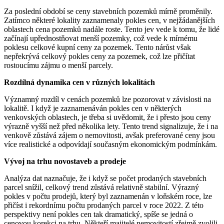
Za poslední období se ceny stavebních pozemků mírně proměnily.
Zatímco některé lokality zaznamenaly pokles cen, v nejžádanějších
oblastech cena pozemků nadále roste. Tento jev vede k tomu, že lidé
začínají upřednostňovat menší pozemky, což vede k mírnému
poklesu celkové kupní ceny za pozemek. Tento nárůst však
nepřekrývá celkový pokles ceny za pozemek, což lze přičítat
rostoucímu zájmu o menší parcely.
Rozdílná dynamika cen v různých lokalitách
Významný rozdíl v cenách pozemků lze pozorovat v závislosti na
lokalitě. I když je zaznamenáván pokles cen v některých
venkovských oblastech, je třeba si uvědomit, že i přesto jsou ceny
výrazně vyšší než před několika lety. Tento trend signalizuje, že i na
venkově zůstává zájem o nemovitosti, avšak preferované ceny jsou
více realistické a odpovídají současným ekonomickým podmínkám.
Vývoj na trhu novostaveb a prodeje
Analýza dat naznačuje, že i když se počet prodaných stavebních
parcel snížil, celkový trend zůstává relativně stabilní. Výrazný
pokles v počtu prodejů, který byl zaznamenán v loňském roce, lze
přičíst i rekordnímu počtu prodaných parcel v roce 2022. Z této
perspektivy není pokles cen tak dramatický, spíše se jedná o
cenovou korekci na trhu. Někteří majitelé nemovitostí zřejmě zvolili