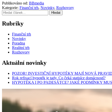
Publikováno od:
BBmedia
Kategorie:
Finanční trh
,
Novinky
,
Rozhovory
Hledat
Rubriky
Finanční trh
Novinky
Poradna
Realitní trh
Rozhovory
Aktuální novinky
POZOR! INVESTIČNÍ HYPOTÉKY MAJÍ NOVÁ PRAVI
Rok refixací hypoték je tady. Co čeká statisíce domácností?
HYPOTÉKA I PO PADESÁTCE? JAKÉ PODMÍNKY MUS