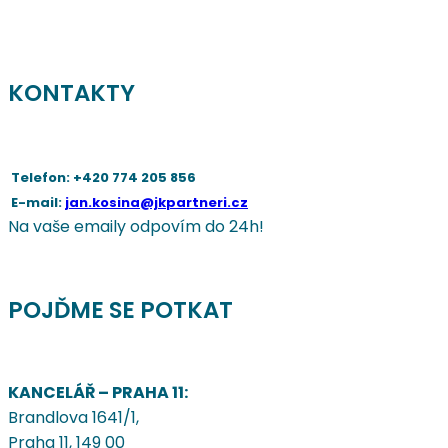
KONTAKTY
Telefon: +420 774 205 856
E-mail:
jan.kosina@jkpartneri.cz
Na vaše emaily odpovím do 24h!
POJĎME SE POTKAT
KANCELÁŘ – PRAHA 11:
Brandlova 1641/1,
Praha 11, 149 00