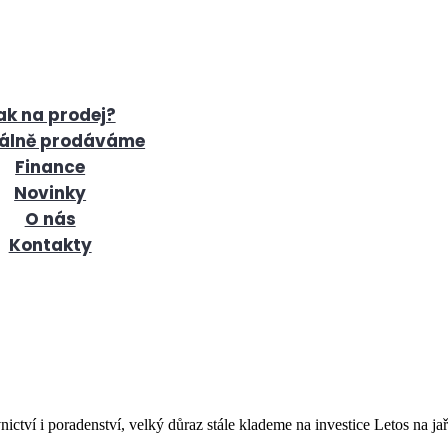
ak na prodej?
álně prodáváme
Finance
Novinky
O nás
Kontakty
ctví i poradenství, velký důraz stále klademe na investice Letos na ja