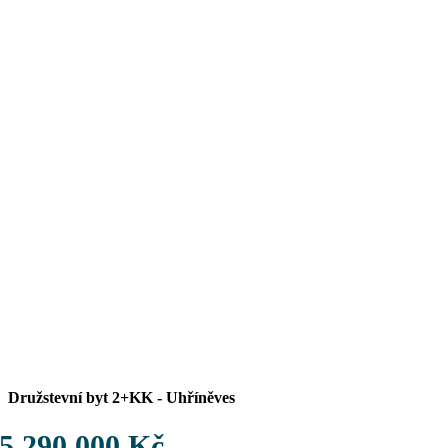
Družstevní byt 2+KK - Uhříněves
5 290 000 Kč