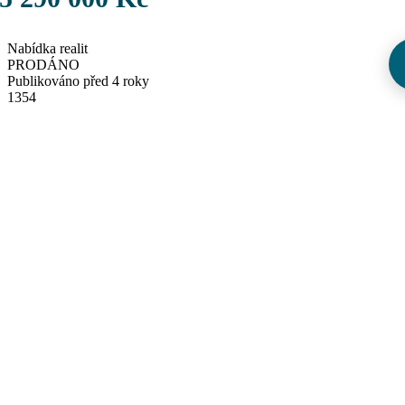
Nabídka realit
PRODÁNO
Publikováno před 4 roky
1354
E-mail
Tisk
Sdílet
Share
Tweet
Share
Share
Pin it
V rámci All inclusive servisu si vám ke koupi dovolujeme nabídnout
družstevní byt 2+1 v pražské Uhříněvsi, s kompletně splacenou
anuitou.
Pokud hledáte pro sebe a svou rodinu bydlení, se skvělou dopravní
dostupností do centra Prahy a přitom ihned vedle přírody, tato
nemovitost je přesně to pravé.
Dvě minuty od domu je autobusová zastávka, ze které jste během 20
minut u stanice metra Háje či Depo Hostivař. Stejně tak je v
docházkové vzdálenosti vlakové nádraží, ze kterého se dostanete
během 20 minut na Hlavní nádraží. A přitom kousek od domu je
Uhřiněveská obora, která se svými 35 hektary patří k těm větším
chráněným územím Prahy.
Byt se nachází v prvním patře a prošel velkou rekonstrukcí.