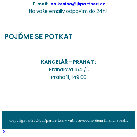
E-mail:
jan.kosina@jkpartneri.cz
Na vaše emaily odpovím do 24h!
POJĎME SE POTKAT
KANCELÁŘ – PRAHA 11:
Brandlova 1641/1,
Praha 11, 149 00
Copyright © 2024.
JKpartneri.cz – Vaši průvodci světem financí a realit
X