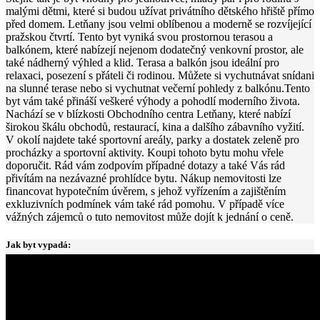
malými dětmi, které si budou užívat privátního dětského hřiště přímo
před domem. Letňany jsou velmi oblíbenou a moderně se rozvíjející
pražskou čtvrtí. Tento byt vyniká svou prostornou terasou a
balkónem, které nabízejí nejenom dodatečný venkovní prostor, ale
také nádherný výhled a klid. Terasa a balkón jsou ideální pro
relaxaci, posezení s přáteli či rodinou. Můžete si vychutnávat snídani
na slunné terase nebo si vychutnat večerní pohledy z balkónu.Tento
byt vám také přináší veškeré výhody a pohodlí moderního života.
Nachází se v blízkosti Obchodního centra Letňany, které nabízí
širokou škálu obchodů, restaurací, kina a dalšího zábavního vyžití.
V okolí najdete také sportovní areály, parky a dostatek zeleně pro
procházky a sportovní aktivity. Koupi tohoto bytu mohu vřele
doporučit. Rád vám zodpovím případné dotazy a také Vás rád
přivítám na nezávazné prohlídce bytu. Nákup nemovitosti lze
financovat hypotečním úvěrem, s jehož vyřízením a zajištěním
exkluzivních podmínek vám také rád pomohu. V případě více
vážných zájemců o tuto nemovitost může dojít k jednání o ceně.
Jak byt vypadá: