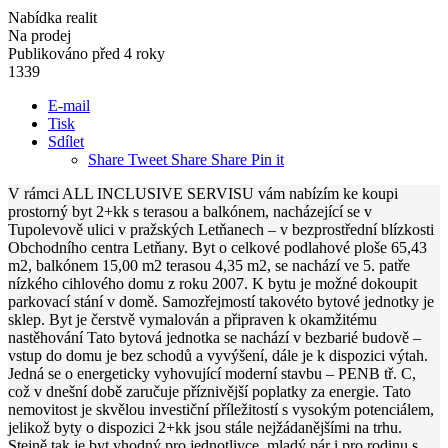
Nabídka realit
Na prodej
Publikováno před 4 roky
1339
E-mail
Tisk
Sdílet
Share
Tweet
Share
Share
Pin it
V rámci ALL INCLUSIVE SERVISU vám nabízím ke koupi
prostorný byt 2+kk s terasou a balkónem, nacházející se v
Tupolevově ulici v pražských Letňanech – v bezprostřední blízkosti
Obchodního centra Letňany. Byt o celkové podlahové ploše 65,43
m2, balkónem 15,00 m2 terasou 4,35 m2, se nachází ve 5. patře
nízkého cihlového domu z roku 2007. K bytu je možné dokoupit
parkovací stání v domě. Samozřejmostí takovéto bytové jednotky je
sklep. Byt je čerstvě vymalován a připraven k okamžitému
nastěhování Tato bytová jednotka se nachází v bezbarié budově –
vstup do domu je bez schodů a vyvýšení, dále je k dispozici výtah.
Jedná se o energeticky vyhovující moderní stavbu – PENB tř. C,
což v dnešní době zaručuje příznivější poplatky za energie. Tato
nemovitost je skvělou investiční příležitostí s vysokým potenciálem,
jelikož byty o dispozici 2+kk jsou stále nejžádanějšími na trhu.
Stejně tak je byt vhodný pro jednotlivce, mladý pár i pro rodinu s