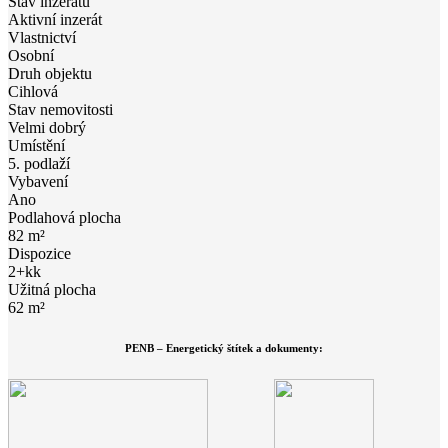
Stav inzerátu
Aktivní inzerát
Vlastnictví
Osobní
Druh objektu
Cihlová
Stav nemovitosti
Velmi dobrý
Umístění
5. podlaží
Vybavení
Ano
Podlahová plocha
82 m²
Dispozice
2+kk
Užitná plocha
62 m²
PENB – Energetický štítek a dokumenty: