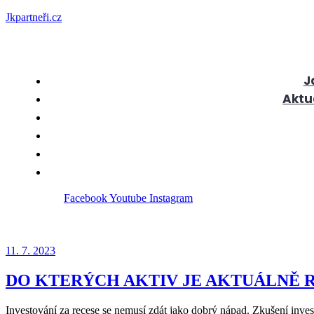
Jkpartneři.cz
J
Aktu
Facebook
Youtube
Instagram
11. 7. 2023
DO KTERÝCH AKTIV JE AKTUÁLNĚ 
Investování za recese se nemusí zdát jako dobrý nápad. Zkušení invest