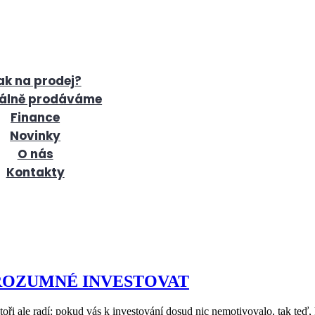
ak na prodej?
álně prodáváme
Finance
Novinky
O nás
Kontakty
ROZUMNÉ INVESTOVAT
oři ale radí: pokud vás k investování dosud nic nemotivovalo, tak teď, 