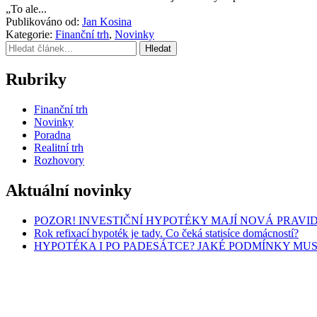
„To ale...
Publikováno od:
Jan Kosina
Kategorie:
Finanční trh
,
Novinky
Hledat
Rubriky
Finanční trh
Novinky
Poradna
Realitní trh
Rozhovory
Aktuální novinky
POZOR! INVESTIČNÍ HYPOTÉKY MAJÍ NOVÁ PRAVI
Rok refixací hypoték je tady. Co čeká statisíce domácností?
HYPOTÉKA I PO PADESÁTCE? JAKÉ PODMÍNKY MUS