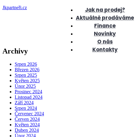
Jkpartneři.cz
Jak na prodej?
Aktuálně prodáváme
Finance
Novinky
O nás
Kontakty
Archivy
Srpen 2026
Březen 2026
Srpen 2025
Květen 2025
Únor 2025
Prosinec 2024
Listopad 2024
Září 2024
Srpen 2024
Červenec 2024
Červen 2024
Květen 2024
Duben 2024
Únor 2024