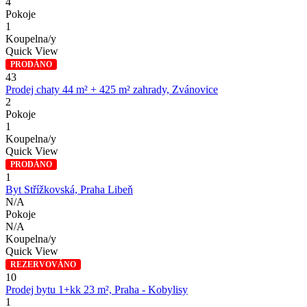
4
Pokoje
1
Koupelna/y
Quick View
PRODÁNO
43
Prodej chaty 44 m² + 425 m² zahrady, Zvánovice
2
Pokoje
1
Koupelna/y
Quick View
PRODÁNO
1
Byt Střížkovská, Praha Libeň
N/A
Pokoje
N/A
Koupelna/y
Quick View
REZERVOVÁNO
10
Prodej bytu 1+kk 23 m², Praha - Kobylisy
1