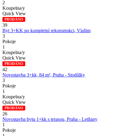
2
Koupelna/y
Quick View
PRODÁNO
39
Byt 3+KK po kompletní rekonstrukci, Vlašim
3
Pokoje
1
Koupelna/y
Quick View
PRODÁNO
42
Novostavba 3+kk, 84 m², Praha - Stodůlky
3
Pokoje
1
Koupelna/y
Quick View
PRODÁNO
26
Novostavba bytu 1+kk s terasou, Praha - Letňany
1
Pokoje
1