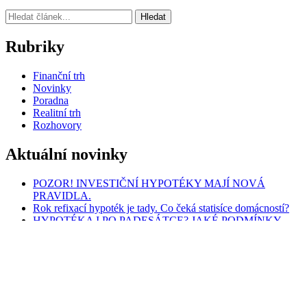
Hledat
Rubriky
Finanční trh
Novinky
Poradna
Realitní trh
Rozhovory
Aktuální novinky
POZOR! INVESTIČNÍ HYPOTÉKY MAJÍ NOVÁ
PRAVIDLA.
Rok refixací hypoték je tady. Co čeká statisíce domácností?
HYPOTÉKA I PO PADESÁTCE? JAKÉ PODMÍNKY
MUSÍ ŽADATEL SPLNIT