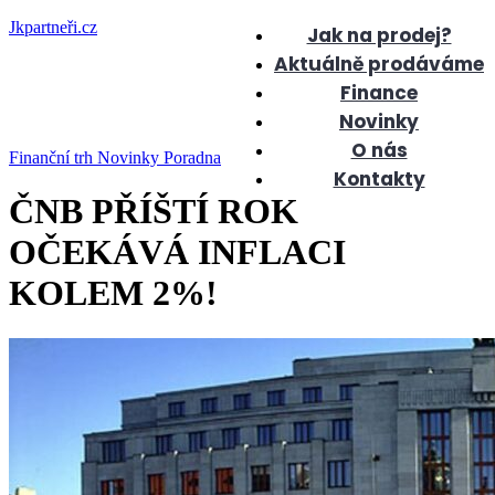
Jkpartneři.cz
Jak na prodej?
Aktuálně prodáváme
Finance
Novinky
O nás
Finanční trh
Novinky
Poradna
Kontakty
ČNB PŘÍŠTÍ ROK
OČEKÁVÁ INFLACI
KOLEM 2%!