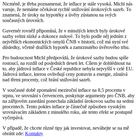
Nicméně, je třeba poznamenat, že inflace je stále vysoká. Michl nás
varuje, že nemáme očekávat rychlé snižování úrokových sazeb. To
znamená, že úroky na hypotéky a úvěry zůstanou na svých
současných úrovních.
Guvernér rovněž připomíná, že v minulých letech byly úrokové
sazby velmi nízké a dokonce nulové. To bylo podle něj jedním z
největších ekonomických omylů ČNB v historii, což má nyní své
důsledky, včetně dražších hypoték a zamrznutého úvěrového trhu.
Pro budoucnost Michl předpovídá, že úrokové sazby budou spíše
rostoucí, na rozdíl od posledních deseti let. Cílem je dohlédnout na
to, aby jádrová inflace v České republice nebyla nejvyšší v celé EU.
Jádrová inflace, kterou ovlivňují ceny potravin a energie, zůstává
nad třemi procenty, což brání snižování sazeb.
V současné době zpomalení meziroční inflace na 8,5 procenta v
srpnu, ve srovnání s červencem, poskytuje argumenty pro ČNB, aby
na zářijovém zasedání ponechala základní úrokovou sazbu na sedmi
procentech. Tento pokles inflace je částečně způsoben vysokým
srovnávacím základem z minulého roku, ale tento efekt se postupně
vyčerpává.
V případě, že chcete různé tipy jak investovat, neváhejte se na mě
obrátit zde:
Kontakty