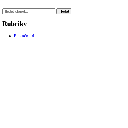
Hledat
Rubriky
Finanční trh
Novinky
Poradna
Realitní trh
Rozhovory
Aktuální novinky
POZOR! INVESTIČNÍ HYPOTÉKY MAJÍ NOVÁ PRAVI
Rok refixací hypoték je tady. Co čeká statisíce domácností?
HYPOTÉKA I PO PADESÁTCE? JAKÉ PODMÍNKY MUS
Předchozí novinka
DLUHOPISOVÉ FONDY JSOU INVESTIČN