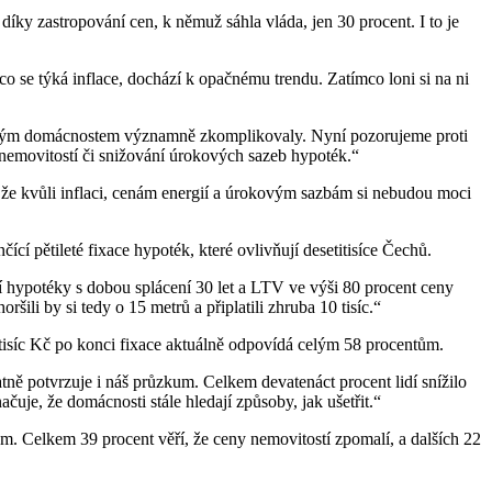
o díky zastropování cen, k němuž sáhla vláda, jen 30 procent. I to je
 se týká inflace, dochází k opačnému trendu. Zatímco loni si na ni
českým domácnostem významně zkomplikovaly. Nyní pozorujeme proti
n nemovitostí či snižování úrokových sazeb hypoték.“
lí, že kvůli inflaci, cenám energií a úrokovým sazbám si nebudou moci
ící pětileté fixace hypoték, které ovlivňují desetitisíce Čechů.
tí hypotéky s dobou splácení 30 let a LTV ve výši 80 procent ceny
ršili by si tedy o 15 metrů a připlatili zhruba 10 tisíc.“
5 tisíc Kč po konci fixace aktuálně odpovídá celým 58 procentům.
tně potvrzuje i náš průzkum. Celkem devatenáct procent lidí snížilo
ačuje, že domácnosti stále hledají způsoby, jak ušetřit.“
pem. Celkem 39 procent věří, že ceny nemovitostí zpomalí, a dalších 22