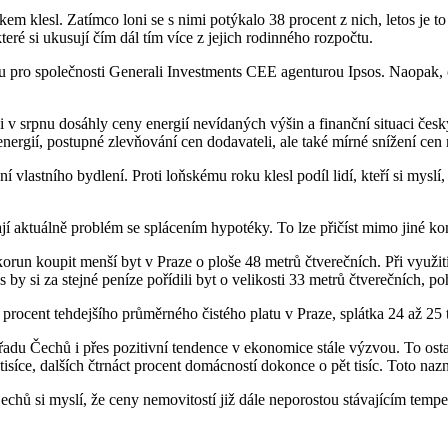
okem klesl. Zatímco loni se s nimi potýkalo 38 procent z nich, letos je t
které si ukusují čím dál tím více z jejich rodinného rozpočtu.
 pro společnosti Generali Investments CEE agenturou Ipsos. Naopak, co
i v srpnu dosáhly ceny energií nevídaných výšin a finanční situaci 
energií, postupné zlevňování cen dodavateli, ale také mírné snížení ce
í vlastního bydlení. Proti loňskému roku klesl podíl lidí, kteří si mys
jí aktuálně problém se splácením hypotéky. To lze přičíst mimo jiné konč
korun koupit menší byt v Praze o ploše 48 metrů čtverečních. Při využi
by si za stejné peníze pořídili byt o velikosti 33 metrů čtverečních, poho
7 procent tehdejšího průměrného čistého platu v Praze, splátka 24 až 2
adu Čechů i přes pozitivní tendence v ekonomice stále výzvou. To osta
isíce, dalších čtrnáct procent domácností dokonce o pět tisíc. Toto nazn
 Čechů si myslí, že ceny nemovitostí již dále neporostou stávajícím tem