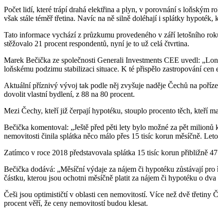
Počet lidí, které trápí drahá elektřina a plyn, v porovnání s loňským r
však stále téměř třetina. Navíc na ně silně doléhají i splátky hypoték, 
Tato informace vychází z průzkumu provedeného v září letošního roku
stěžovalo 21 procent respondentů, nyní je to už celá čtvrtina.
Marek Bečička ze společnosti Generali Investments CEE uvedl: „Lon
loňskému podzimu stabilizaci situace. K té přispělo zastropování cen 
Aktuální příznivý vývoj tak podle něj zvyšuje naděje Čechů na pořízen
dovolit vlastní bydlení, z 88 na 80 procent.
Mezi Čechy, kteří již čerpají hypotéku, stouplo procento těch, kteří ma
Bečička komentoval: „Ještě před pěti lety bylo možné za pět milionů 
nemovitosti činila splátka něco málo přes 15 tisíc korun měsíčně. Letos 
Zatímco v roce 2018 představovala splátka 15 tisíc korun přibližně 4
Bečička dodává: „Měsíční výdaje za nájem či hypotéku zůstávají pro ř
částku, kterou jsou ochotni měsíčně platit za nájem či hypotéku o dva t
Češi jsou optimističtí v oblasti cen nemovitostí. Více než dvě třetiny
procent věří, že ceny nemovitostí budou klesat.