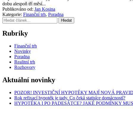
dobu alespoň tří měsí...
Publikováno od:
Jan Kosina
Kategorie:
Finanční trh
,
Poradna
Hledat
Rubriky
Finanční trh
Novinky
Poradna
Realitní trh
Rozhovory
Aktuální novinky
POZOR! INVESTIČNÍ HYPOTÉKY MAJÍ NOVÁ PRAVI
Rok refixací hypoték je tady. Co čeká statisíce domácností?
HYPOTÉKA I PO PADESÁTCE? JAKÉ PODMÍNKY MUS