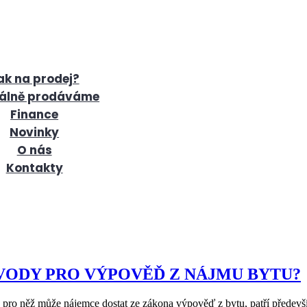
ak na prodej?
álně prodáváme
Finance
Novinky
O nás
Kontakty
VODY PRO VÝPOVĚĎ Z NÁJMU BYTU?
ro něž může nájemce dostat ze zákona výpověď z bytu, patří předevší