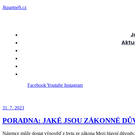
Jkpartneři.cz
J
Aktu
Facebook
Youtube
Instagram
31. 7. 2023
PORADNA: JAKÉ JSOU ZÁKONNÉ DŮ
Nájemce může dostat výpověď z bytu ze zákona Mezi hlavní důvody, p