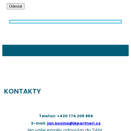
Odeslat
KONTAKTY
Telefon: +420 774 205 856
E-mail:
jan.kosina@jkpartneri.cz
Na vaše emaily odpovím do 24h!