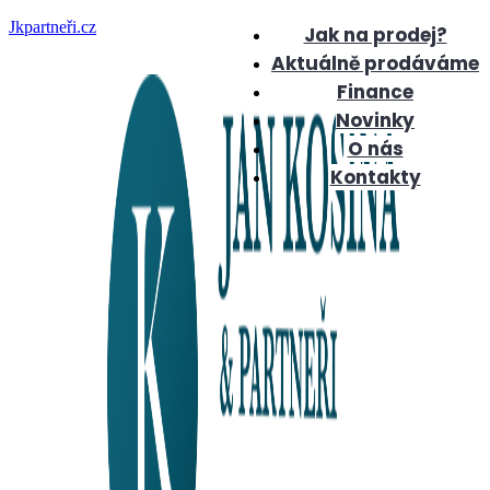
Jkpartneři.cz
Jak na prodej?
Aktuálně prodáváme
Finance
Novinky
O nás
Kontakty