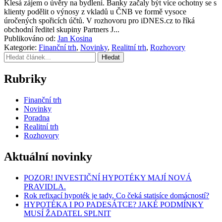
Klesá zájem o úvěry na bydlení. Banky začaly být více ochotny se s
klienty podělit o výnosy z vkladů u ČNB ve formě vysoce
úročených spořicích účtů. V rozhovoru pro iDNES.cz to říká
obchodní ředitel skupiny Partners J...
Publikováno od:
Jan Kosina
Kategorie:
Finanční trh
,
Novinky
,
Realitní trh
,
Rozhovory
Hledat
Rubriky
Finanční trh
Novinky
Poradna
Realitní trh
Rozhovory
Aktuální novinky
POZOR! INVESTIČNÍ HYPOTÉKY MAJÍ NOVÁ
PRAVIDLA.
Rok refixací hypoték je tady. Co čeká statisíce domácností?
HYPOTÉKA I PO PADESÁTCE? JAKÉ PODMÍNKY
MUSÍ ŽADATEL SPLNIT