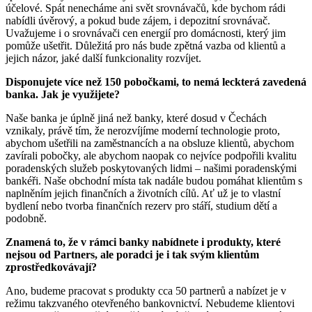
účelové. Spát nenecháme ani svět srovnávačů, kde bychom rádi
nabídli úvěrový, a pokud bude zájem, i depozitní srovnávač.
Uvažujeme i o srovnávači cen energií pro domácnosti, který jim
pomůže ušetřit. Důležitá pro nás bude zpětná vazba od klientů a
jejich názor, jaké další funkcionality rozvíjet.
Disponujete více než 150 pobočkami, to nemá leckterá zavedená
banka. Jak je využijete?
Naše banka je úplně jiná než banky, které dosud v Čechách
vznikaly, právě tím, že nerozvíjíme moderní technologie proto,
abychom ušetřili na zaměstnancích a na obsluze klientů, abychom
zavírali pobočky, ale abychom naopak co nejvíce podpořili kvalitu
poradenských služeb poskytovaných lidmi – našimi poradenskými
bankéři. Naše obchodní místa tak nadále budou pomáhat klientům s
naplněním jejich finančních a životních cílů. Ať už je to vlastní
bydlení nebo tvorba finančních rezerv pro stáří, studium dětí a
podobně.
Znamená to, že v rámci banky nabídnete i produkty, které
nejsou od Partners, ale poradci je i tak svým klientům
zprostředkovávají?
Ano, budeme pracovat s produkty cca 50 partnerů a nabízet je v
režimu takzvaného otevřeného bankovnictví. Nebudeme klientovi