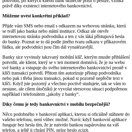
podvodů, při kterých klienti bank skutečně přišli o peníze, vzniká
právě díky existenci internetového bankovnictví.
Můžeme uvést konkrétní příklad?
Přijde vám SMS nebo email s odkazem na webovou stránku, která
se tváří jako banka nebo státní instituce. Odkaz ale otevře
internetovou stránku podvodníka a ten z vás láká přístupová hesla
do banky. Poznat se to dá podle jiného tvaru odkazu v příkazovém
řádku, ale podvodníci jsou čím dál vynalézavější.
Banky sice vyvinuly takzvaný mobilní klíč, kterým musíte přihlášení
potvrdit, ale klient, který se v ten moment domnívá, že je na webu
své banky a vstupuje do svého internetového bankovnictví prostě v
klíči transakci potvrdí. Přitom tím autorizuje přístup podvodníka
nebo pak i třeba jinou transakci, pokud si pozorně nepřečte text v
klíči. Když jste pozorný a všechno poctivě studujete, tak se vám to
nestane, ale cílem útočníků je vyvolat stresovou situaci podpořenou
například i telefonátem „jakoby z banky“.
Díky čemu je tedy bankovnictví v mobilu bezpečnější?
Něco podobného v bankovní aplikaci, kterou si oficiálně stáhnete do
vašeho telefonu, není vůbec možné. Navíc když bankovní aplikace
funguje bez hesla tím, že je natvrdo bankou napárována na váš
telefon, a ještě ji chrání PIN, nelze heslo zcizit.