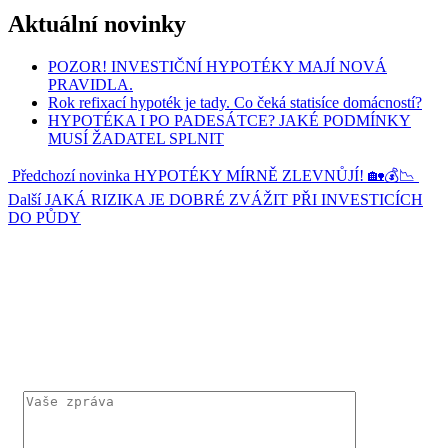
Aktuální novinky
POZOR! INVESTIČNÍ HYPOTÉKY MAJÍ NOVÁ
PRAVIDLA.
Rok refixací hypoték je tady. Co čeká statisíce domácností?
HYPOTÉKA I PO PADESÁTCE? JAKÉ PODMÍNKY
MUSÍ ŽADATEL SPLNIT
Předchozí novinka
HYPOTÉKY MÍRNĚ ZLEVNŮJÍ! 🏡💰📉
Další
JAKÁ RIZIKA JE DOBRÉ ZVÁŽIT PŘI INVESTICÍCH
DO PŮDY
KONTAKTUJTE MĚ