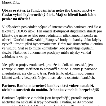
Marek Ditz.
Občas se stává, že fungování internetového bankovnictví v
Česku vyřadí kybernetický útok. Mají se klienti bank bát o
peníze na účtech?
V případech posledních výpadků internetového bankovnictví šlo o
takzvaný DDOS útok. Ten omezí dostupnost digitálních služeb pro
klienty, ale nelze se jeho prostřednictvím nijak zmocnit peněz na
účtech. Útočníci totiž zahltí přístupové body do banky. Jako kdyby
vytvořili frontu před hypermarketem. Brání tak skutečným klientům
ve vstupu. Stát se to může komukoliv, kdo poskytuje digitální
služby. Nakonec i u kamenné prodejny může nějaký vandal
zablokovat vstup.
Jde spíše o projev zoufalství, protože útočník nic nezíská, jen
zdržuje klienty. Většinou to nevydrží dlouho. Banky je nakonec
zneutralizují, ale chvíli to trvá. Proti těmto útokům jsou peníze
klientů zcela v bezpečí. Nejen u nás, ale i v ostatních bankách.
Partners Banka internetové bankovnictví vůbec nenabízí,
obsluhu soustředí do mobilu. Je banka v mobilu bezpečnější?
Bankovní aplikace v mobilu jsou bezpečnější, protože nejsou
náchylné na nejčastější typy podvodů. Tvrdím, že 99 procent