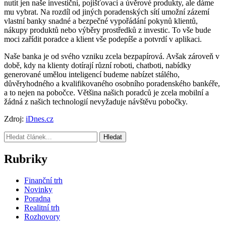
nutit jen naše investiční, pojišťovací a úvěrové produkty, ale dáme
mu vybrat. Na rozdíl od jiných poradenských sítí umožní zázemí
vlastní banky snadné a bezpečné vypořádání pokynů klientů,
nákupy produktů nebo výběry prostředků z investic. To vše bude
moci zařídit poradce a klient vše podepíše a potvrdí v aplikaci.
Naše banka je od svého vzniku zcela bezpapírová. Avšak zároveň v
době, kdy na klienty dotírají různí roboti, chatboti, nabídky
generované umělou inteligencí budeme nabízet stálého,
důvěryhodného a kvalifikovaného osobního poradenského bankéře,
a to nejen na pobočce. Většina našich poradců je zcela mobilní a
žádná z našich technologií nevyžaduje návštěvu pobočky.
Zdroj:
iDnes.cz
Hledat
Rubriky
Finanční trh
Novinky
Poradna
Realitní trh
Rozhovory