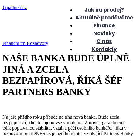
Jkpartneři.cz
Jak na prodej?
Aktuálně prodáváme
Finance
Novinky
O nás
Finanční trh
Rozhovory
Kontakty
NAŠE BANKA BUDE ÚPLNĚ
JINÁ A ZCELA
BEZPAPÍROVÁ, ŘÍKÁ ŠÉF
PARTNERS BANKY
Na jaře příštího roku přibude na trhu nová banka. Bude zcela
bezpapírová, klienti najdou vše v mobilu. „Zároveň garantujeme
tolik poptávanou stabilitu, vztah a péči osobního bankéře,“ říká v
rozhovoru pro iDNES.cz generální ředitel vznikající Partners Banky