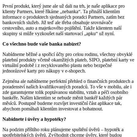
První produkt, který jsme ale už dali na trh, je naše aplikace pro
klienty Partners, které říkáme „nebanka“. Ta přináší klientům
informace o produktech sjednaných poradci Partners, zatím bez
bankovních služeb. Již teď ale třeba obsahuje srovnávače
cestovního, auto a majetkového pojištění. Takže klientem naší
skupiny si může vyzkoušet naší startovací „apku“ už nyní.
Co všechno bude vaše banka nabízet?
Nabídneme běžné a spořicí účty pro celou rodinu, všechny obvyklé
platební produkty včetně okamžitých plateb, SIPO, platební karty ve
virtuální podobě i z recyklovaného plastu nebo bezpečné
jednorázové karty pro nákupy v e-shopech.
Zejména ale nabídneme perfektní přehled o finančních produktech a
poradenství našich kvalifikovaných poradců. To vše v mobilu, ale i
zde garantujeme tolik poptávanou stabilitu, vztah a péči osobního
bankéře. Našim klientům se nebude měnit bankéř každých pár
měsíců. Postupně budeme rozvíjet investiční část aplikace tak,
abychom pomáhali klientům investovat a bohatnout.
Nabídnete i úvěry a hypotéky?
Na podzim příštího roku plánujeme spuštění úvěrů – hypoték a
spotřebitelských úvěrů. Zvýhodnit chceme úvěry, které budou