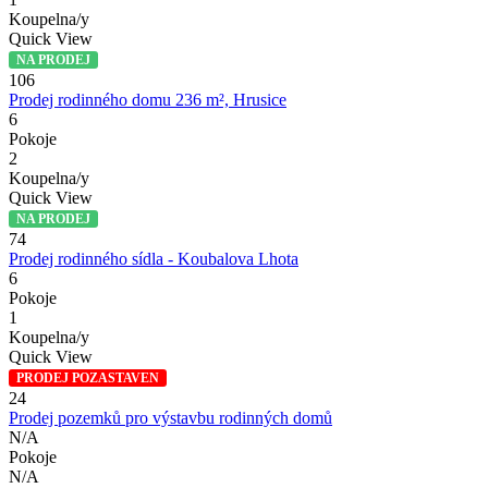
Koupelna/y
Quick View
NA PRODEJ
106
Prodej rodinného domu 236 m², Hrusice
6
Pokoje
2
Koupelna/y
Quick View
NA PRODEJ
74
Prodej rodinného sídla - Koubalova Lhota
6
Pokoje
1
Koupelna/y
Quick View
PRODEJ POZASTAVEN
24
Prodej pozemků pro výstavbu rodinných domů
N/A
Pokoje
N/A