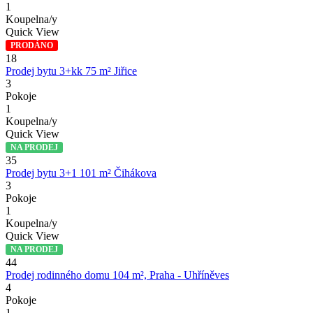
1
Koupelna/y
Quick View
PRODÁNO
18
Prodej bytu 3+kk 75 m² Jiřice
3
Pokoje
1
Koupelna/y
Quick View
NA PRODEJ
35
Prodej bytu 3+1 101 m² Čihákova
3
Pokoje
1
Koupelna/y
Quick View
NA PRODEJ
44
Prodej rodinného domu 104 m², Praha - Uhříněves
4
Pokoje
1