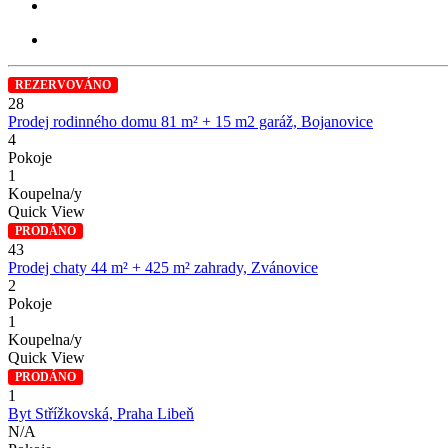
REZERVOVÁNO
28
Prodej rodinného domu 81 m² + 15 m2 garáž, Bojanovice
4
Pokoje
1
Koupelna/y
Quick View
PRODÁNO
43
Prodej chaty 44 m² + 425 m² zahrady, Zvánovice
2
Pokoje
1
Koupelna/y
Quick View
PRODÁNO
1
Byt Střížkovská, Praha Libeň
N/A