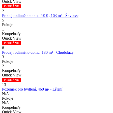
Quick View
PRODÁNO
21
Prodej rodinného domu 5KK, 163 m² - Škvorec
5
Pokoje
1
Koupelna/y
Quick View
PRODÁNO
81
Prodej rodinného domu, 180 m² - Chudolazy
3
Pokoje
2
Koupelna/y
Quick View
PRODÁNO
13
Pozemek pro bydlení, 460 m² - Lštění
N/A
Pokoje
N/A
Koupelna/y
Quick View