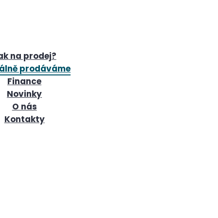
ak na prodej?
álně prodáváme
Finance
Novinky
O nás
Kontakty