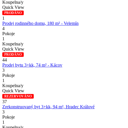
Koupelna/y
Quick View
PRODÁNO
1
Prodej rodinného domu, 180 m² - Velemín
4
Pokoje
1
Koupelna/y
Quick View
PRODÁNO
44
Prodej bytu 3+kk, 74 m² - Kácov
3
Pokoje
1
Koupelna/y
Quick View
REZERVOVÁNO
37
Zrekonstruovaný byt 3+kk, 94 m², Hradec Králové
3
Pokoje
1
Koupelna/y