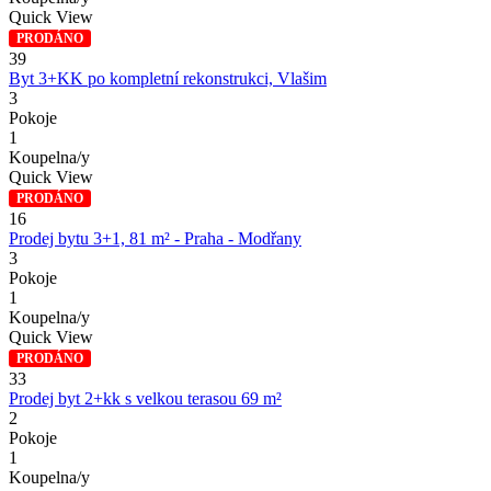
Quick View
PRODÁNO
39
Byt 3+KK po kompletní rekonstrukci, Vlašim
3
Pokoje
1
Koupelna/y
Quick View
PRODÁNO
16
Prodej bytu 3+1, 81 m² - Praha - Modřany
3
Pokoje
1
Koupelna/y
Quick View
PRODÁNO
33
Prodej byt 2+kk s velkou terasou 69 m²
2
Pokoje
1
Koupelna/y