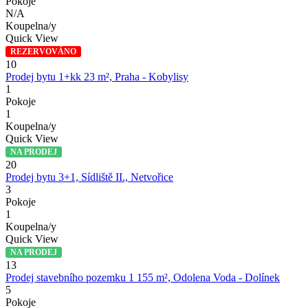
Pokoje
N/A
Koupelna/y
Quick View
REZERVOVÁNO
10
Prodej bytu 1+kk 23 m², Praha - Kobylisy
1
Pokoje
1
Koupelna/y
Quick View
NA PRODEJ
20
Prodej bytu 3+1, Sídliště II., Netvořice
3
Pokoje
1
Koupelna/y
Quick View
NA PRODEJ
13
Prodej stavebního pozemku 1 155 m², Odolena Voda - Dolínek
5
Pokoje